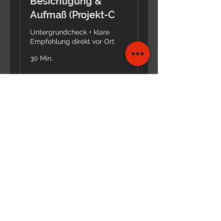
Besichtigung &
Aufmaß (Projekt-C
Untergrundcheck + klare
Empfehlung direkt vor Ort
30 Min.
Buchen
Fire Future GbR
Fugenlose Design- und Industrieböden für Wohnräume,
Garagen und kleinere Gewerbeflächen im Raum Worms &
Rhein-Main.
Kontakt:
Impressum
Fire Future
Weedenplatz 5
67592 Flörsheim-